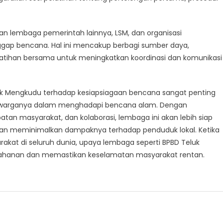
gan lembaga pemerintah lainnya, LSM, dan organisasi
ap bencana. Hal ini mencakup berbagi sumber daya,
atihan bersama untuk meningkatkan koordinasi dan komunikasi
luk Mengkudu terhadap kesiapsiagaan bencana sangat penting
 warganya dalam menghadapi bencana alam. Dengan
batan masyarakat, dan kolaborasi, lembaga ini akan lebih siap
dan meminimalkan dampaknya terhadap penduduk lokal. Ketika
kat di seluruh dunia, upaya lembaga seperti BPBD Teluk
hanan dan memastikan keselamatan masyarakat rentan.