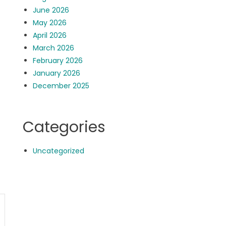
June 2026
May 2026
April 2026
March 2026
February 2026
January 2026
December 2025
Categories
Uncategorized