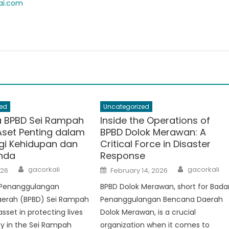
ai.com
ed
Uncategorized
 BPBD Sei Rampah
Inside the Operations of
Aset Penting dalam
BPBD Dolok Merawan: A
gi Kehidupan dan
Critical Force in Disaster
nda
Response
Author
Author
Posted
gacorkali
gacorkali
026
February 14, 2026
on
 Penanggulangan
BPBD Dolok Merawan, short for Bada
erah (BPBD) Sei Rampah
Penanggulangan Bencana Daerah
 asset in protecting lives
Dolok Merawan, is a crucial
y in the Sei Rampah
organization when it comes to