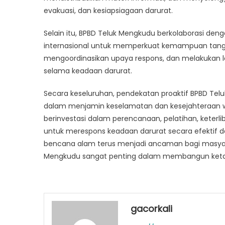
evakuasi, dan kesiapsiagaan darurat.
Selain itu, BPBD Teluk Mengkudu berkolaborasi den
internasional untuk memperkuat kemampuan tangg
mengoordinasikan upaya respons, dan melakukan l
selama keadaan darurat.
Secara keseluruhan, pendekatan proaktif BPBD Te
dalam menjamin keselamatan dan kesejahteraan
berinvestasi dalam perencanaan, pelatihan, keterli
untuk merespons keadaan darurat secara efektif 
bencana alam terus menjadi ancaman bagi masyara
Mengkudu sangat penting dalam membangun keta
gacorkali