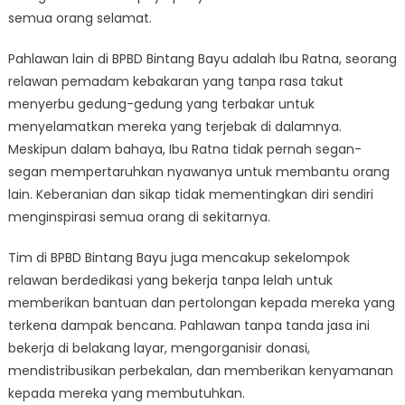
semua orang selamat.
Pahlawan lain di BPBD Bintang Bayu adalah Ibu Ratna, seorang
relawan pemadam kebakaran yang tanpa rasa takut
menyerbu gedung-gedung yang terbakar untuk
menyelamatkan mereka yang terjebak di dalamnya.
Meskipun dalam bahaya, Ibu Ratna tidak pernah segan-
segan mempertaruhkan nyawanya untuk membantu orang
lain. Keberanian dan sikap tidak mementingkan diri sendiri
menginspirasi semua orang di sekitarnya.
Tim di BPBD Bintang Bayu juga mencakup sekelompok
relawan berdedikasi yang bekerja tanpa lelah untuk
memberikan bantuan dan pertolongan kepada mereka yang
terkena dampak bencana. Pahlawan tanpa tanda jasa ini
bekerja di belakang layar, mengorganisir donasi,
mendistribusikan perbekalan, dan memberikan kenyamanan
kepada mereka yang membutuhkan.