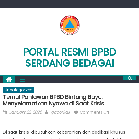
Skip
to
content
PORTAL RESMI BPBD
SERDANG BEDAGAI
Uncategorized
Temui Pahlawan BPBD Bintang Bayu:
Menyelamatkan Nyawa di Saat Krisis
Posted
Author
on
January 22, 2026
gacorkali
Comments Off
on
Temui
Pahlawan
Di saat krisis, dibutuhkan keberanian dan dedikasi khusus
BPBD