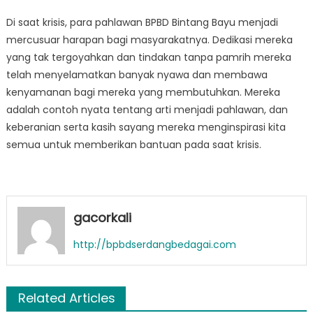
Di saat krisis, para pahlawan BPBD Bintang Bayu menjadi
mercusuar harapan bagi masyarakatnya. Dedikasi mereka
yang tak tergoyahkan dan tindakan tanpa pamrih mereka
telah menyelamatkan banyak nyawa dan membawa
kenyamanan bagi mereka yang membutuhkan. Mereka
adalah contoh nyata tentang arti menjadi pahlawan, dan
keberanian serta kasih sayang mereka menginspirasi kita
semua untuk memberikan bantuan pada saat krisis.
gacorkali
http://bpbdserdangbedagai.com
Related Articles