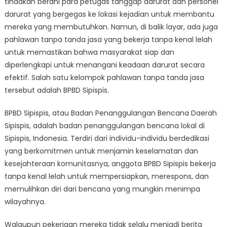
tindakan berani para petugas tanggap darurat dan personel
Tanda
Jasa
darurat yang bergegas ke lokasi kejadian untuk membantu
BPBD
mereka yang membutuhkan. Namun, di balik layar, ada juga
Sipispis
pahlawan tanpa tanda jasa yang bekerja tanpa kenal lelah
untuk memastikan bahwa masyarakat siap dan
diperlengkapi untuk menangani keadaan darurat secara
efektif. Salah satu kelompok pahlawan tanpa tanda jasa
tersebut adalah BPBD Sipispis.
BPBD Sipispis, atau Badan Penanggulangan Bencana Daerah
Sipispis, adalah badan penanggulangan bencana lokal di
Sipispis, Indonesia. Terdiri dari individu-individu berdedikasi
yang berkomitmen untuk menjamin keselamatan dan
kesejahteraan komunitasnya, anggota BPBD Sipispis bekerja
tanpa kenal lelah untuk mempersiapkan, merespons, dan
memulihkan diri dari bencana yang mungkin menimpa
wilayahnya.
Walaupun pekerjaan mereka tidak selalu menjadi berita