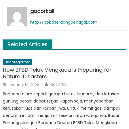
gacorkali
http://bpbdserdangbedagai.com
Related Articles
Uncategorized
How BPBD Teluk Mengkudu is Preparing for
Natural Disasters
Author
Posted
gacorkali
January 12, 2026
on
Bencana alam seperti gempa bumi, tsunami, dan letusan
gunung berapi dapat terjadi kapan saja, menyebabkan
kerusakan luas dan korban jiwa. Untuk memitigasi dampak
bencana ini dan menjamin keselamatan warganya, Badan
Penanggulangan Bencana Daerah BPBD Teluk Mengkudu