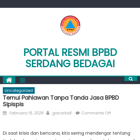
Skip
to
content
PORTAL RESMI BPBD
SERDANG BEDAGAI
Uncategorized
Temui Pahlawan Tanpa Tanda Jasa BPBD
Sipispis
Posted
Author
on
February 15, 2026
gacorkali
Comments Off
on
Temui
Pahlawan
Di saat krisis dan bencana, kita sering mendengar tentang
Tanpa