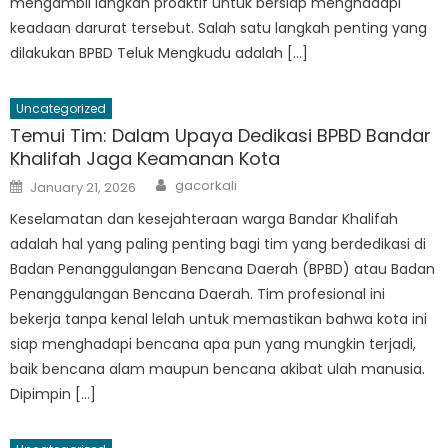
mengambil langkah proaktif untuk bersiap menghadapi
keadaan darurat tersebut. Salah satu langkah penting yang
dilakukan BPBD Teluk Mengkudu adalah […]
Uncategorized
Temui Tim: Dalam Upaya Dedikasi BPBD Bandar
Khalifah Jaga Keamanan Kota
Author
Posted
gacorkali
January 21, 2026
on
Keselamatan dan kesejahteraan warga Bandar Khalifah
adalah hal yang paling penting bagi tim yang berdedikasi di
Badan Penanggulangan Bencana Daerah (BPBD) atau Badan
Penanggulangan Bencana Daerah. Tim profesional ini
bekerja tanpa kenal lelah untuk memastikan bahwa kota ini
siap menghadapi bencana apa pun yang mungkin terjadi,
baik bencana alam maupun bencana akibat ulah manusia.
Dipimpin […]