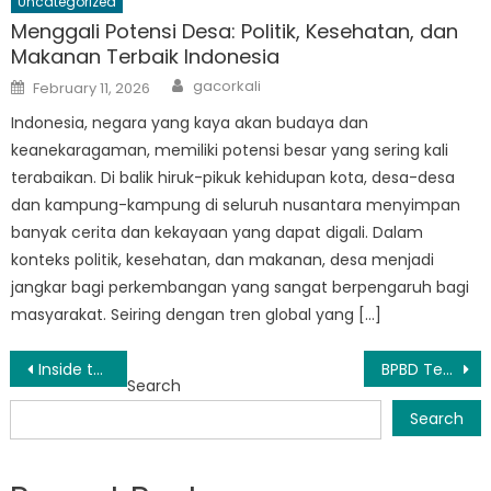
Uncategorized
Menggali Potensi Desa: Politik, Kesehatan, dan
Makanan Terbaik Indonesia
Author
Posted
gacorkali
February 11, 2026
on
Indonesia, negara yang kaya akan budaya dan
keanekaragaman, memiliki potensi besar yang sering kali
terabaikan. Di balik hiruk-pikuk kehidupan kota, desa-desa
dan kampung-kampung di seluruh nusantara menyimpan
banyak cerita dan kekayaan yang dapat digali. Dalam
konteks politik, kesehatan, dan makanan, desa menjadi
jangkar bagi perkembangan yang sangat berpengaruh bagi
masyarakat. Seiring dengan tren global yang […]
Post
Inside the Operations of BPBD Dolok Merawan: A Critical Force in Disaster Response
BPBD Tebing Tinggi Sergai Leads Emergency Drill to Enhance Readiness
Search
navigation
Search